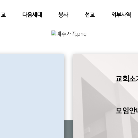
설교
다음세대
봉사
선교
외부사역
교회소
모임안