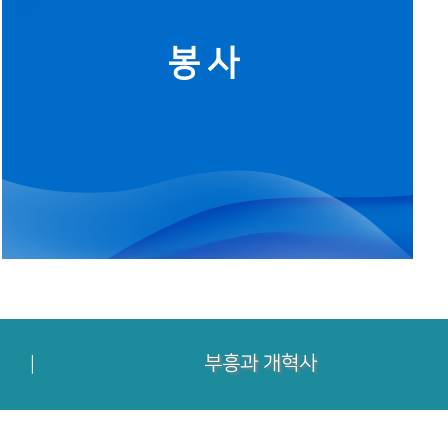
봉사
부흥과 개혁사
｜