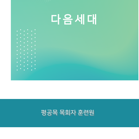
다음세대
평공목 목회자 훈련원