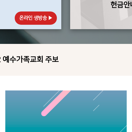
헌금안
온라인 생방송 ▶
02 예수가족교회 주보