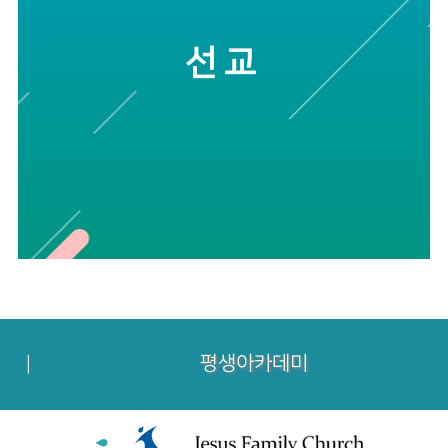
선교
평생아카데미
｜