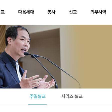
설교
다음세대
봉사
선교
외부사역
주일설교
시리즈 설교