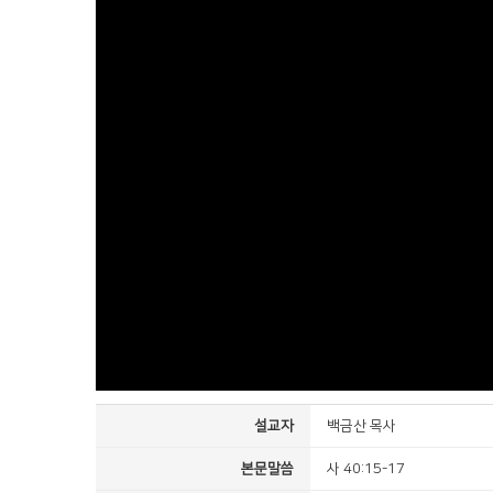
설교자
백금산 목사
본문말씀
사 40:15-17