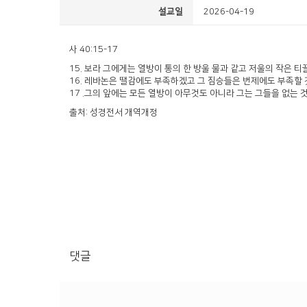
설교일
2026-04-19
사 40:15-17
15. 보라 그에게는 열방이 통의 한 방울 물과 같고 저울의 작은 
16. 레바논은 땔감에도 부족하겠고 그 짐승들은 번제에도 부족할
17 .그의 앞에는 모든 열방이 아무것도 아니라 그는 그들을 없는 것
출처: 성경전서 개역개정
댓글